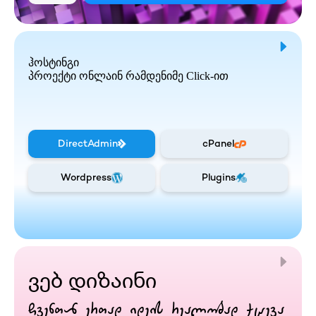
ჰოსტინგი
პროექტი ონლაინ რამდენიმე Click-ით
DirectAdmin
cPanel
Wordpress
Plugins
ვებ დიზაინი
ჩვენთან ერთად იდეის რეალობად ქცევა