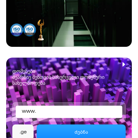
დომენები
შეარჩიე შენთვის სასურველი დომენური
სახელწოდება
www.
ძებნა
.ge