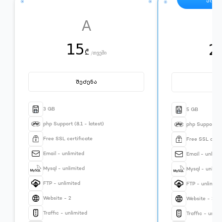
პოპ
A
15
2
₾
/
თვეში
შეძენა
შ
3 GB
5 GB
php Support (8.1 - latest)
php Support (8.
Free SSL certificate
Free SSL certi
Email - unlimited
Email - unlimi
Mysql - unlimited
Mysql - unlimi
FTP - unlimited
FTP - unlimite
Website - 2
Website - 3
Traffic - unlimited
Traffic - unlim