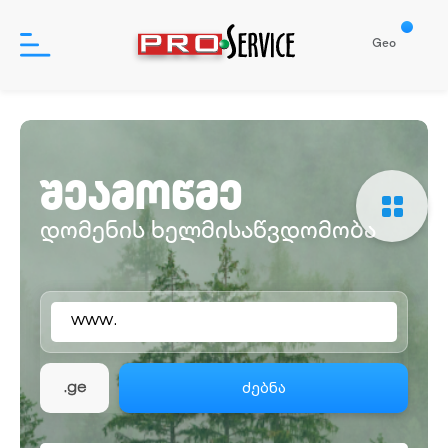
Geo
პროდუქტები
შეამოწმე
დახმარება
დომენის ხელმისაწვდომობა
ჩვენ შესახებ
www.
შესვლა
რეგისტრაცია
ძებნა
.ge