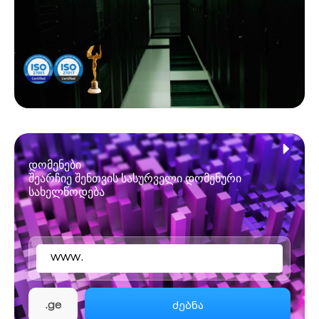
დომენები
შეარჩიე შენთვის სასურველი დომენური
სახელწოდება
www.
ძებნა
.ge