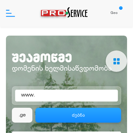
Geo
პროდუქტები
შეამოწმე
დახმარება
დომენის ხელმისაწვდომობა
ჩვენ შესახებ
www.
შესვლა
რეგისტრაცია
ძებნა
.ge