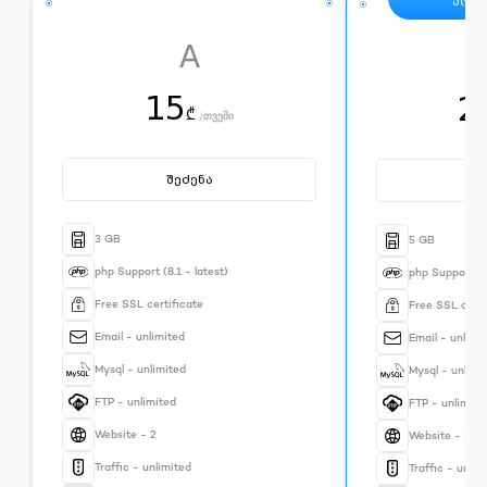
პოპ
A
15
2
₾
/
თვეში
შეძენა
შ
3 GB
5 GB
php Support (8.1 - latest)
php Support (8.
Free SSL certificate
Free SSL certi
Email - unlimited
Email - unlimi
Mysql - unlimited
Mysql - unlimi
FTP - unlimited
FTP - unlimite
Website - 2
Website - 3
Traffic - unlimited
Traffic - unlim