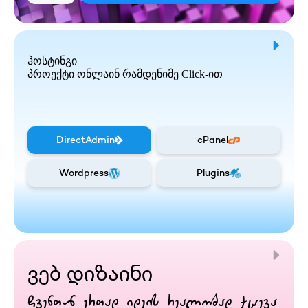
ჰოსტინგი
პროექტი ონლაინ რამდენიმე Click-ით
DirectAdmin
cPanel
Wordpress
Plugins
ვებ დიზაინი
ჩვენთან ერთად იდეის რეალობად ქცევა