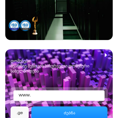
დომენები
შეარჩიე შენთვის სასურველი დომენური
სახელწოდება
www.
ძებნა
.ge