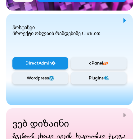
ჰოსტინგი
პროექტი ონლაინ რამდენიმე Click-ით
DirectAdmin
cPanel
Wordpress
Plugins
ვებ დიზაინი
ჩვენთან ერთად იდეის რეალობად ქცევა