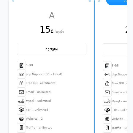
პოპ
A
15
2
₾
/
თვეში
შეძენა
შ
3 GB
5 GB
php Support (8.1 - latest)
php Support (8.
Free SSL certificate
Free SSL certi
Email - unlimited
Email - unlimi
Mysql - unlimited
Mysql - unlimi
FTP - unlimited
FTP - unlimite
Website - 2
Website - 3
Traffic - unlimited
Traffic - unlim