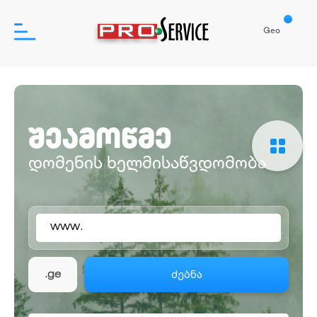
Geo
პროდუქტები
შეამოწმე
დახმარება
დომენის ხელმისაწვდომობა
ჩვენ შესახებ
www.
შესვლა
რეგისტრაცია
ძებნა
.ge