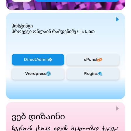
ჰოსტინგი
პროექტი ონლაინ რამდენიმე Click-ით
DirectAdmin
cPanel
Wordpress
Plugins
ვებ დიზაინი
ჩვენთან ერთად იდეის რეალობად ქცევა