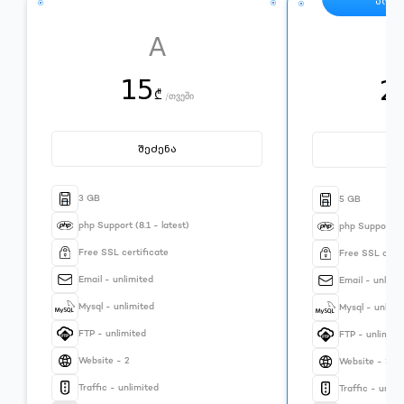
პოპ
A
15
2
₾
/
თვეში
შეძენა
შ
3 GB
5 GB
php Support (8.1 - latest)
php Support (8.
Free SSL certificate
Free SSL certi
Email - unlimited
Email - unlimi
Mysql - unlimited
Mysql - unlimi
FTP - unlimited
FTP - unlimite
Website - 2
Website - 3
Traffic - unlimited
Traffic - unlim