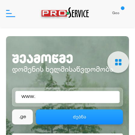
Geo
პროდუქტები
შეამოწმე
დახმარება
დომენის ხელმისაწვდომობა
ჩვენ შესახებ
www.
შესვლა
რეგისტრაცია
ძებნა
.ge