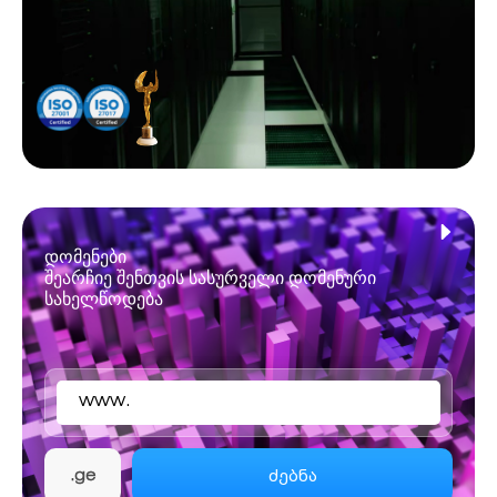
დომენები
შეარჩიე შენთვის სასურველი დომენური
სახელწოდება
www.
ძებნა
.ge