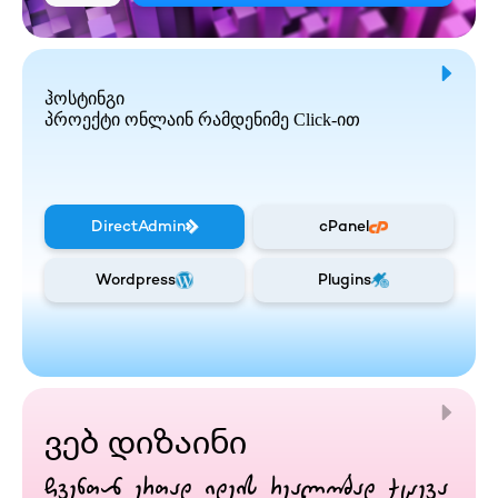
ჰოსტინგი
პროექტი ონლაინ რამდენიმე Click-ით
DirectAdmin
cPanel
Wordpress
Plugins
ვებ დიზაინი
ჩვენთან ერთად იდეის რეალობად ქცევა