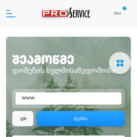
Geo
პროდუქტები
შეამოწმე
დახმარება
დომენის ხელმისაწვდომობა
ჩვენ შესახებ
www.
შესვლა
რეგისტრაცია
ძებნა
.ge