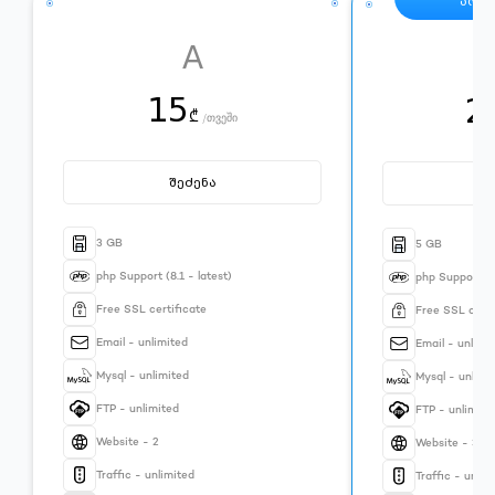
პოპ
A
15
2
₾
/
თვეში
შეძენა
შ
3 GB
5 GB
php Support (8.1 - latest)
php Support (8.
Free SSL certificate
Free SSL certi
Email - unlimited
Email - unlimi
Mysql - unlimited
Mysql - unlimi
FTP - unlimited
FTP - unlimite
Website - 2
Website - 3
Traffic - unlimited
Traffic - unlim