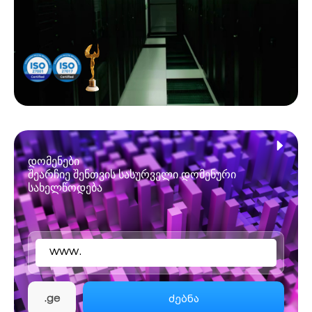
დომენები
შეარჩიე შენთვის სასურველი დომენური
სახელწოდება
www.
ძებნა
.ge