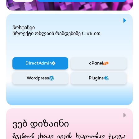
ჰოსტინგი
პროექტი ონლაინ რამდენიმე Click-ით
DirectAdmin
cPanel
Wordpress
Plugins
ვებ დიზაინი
ჩვენთან ერთად იდეის რეალობად ქცევა