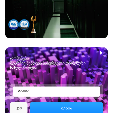
დომენები
შეარჩიე შენთვის სასურველი დომენური
სახელწოდება
www.
ძებნა
.ge