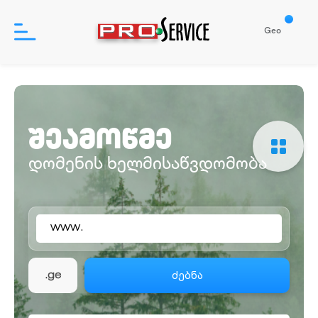
Geo
პროდუქტები
შეამოწმე
დახმარება
დომენის ხელმისაწვდომობა
ჩვენ შესახებ
www.
შესვლა
რეგისტრაცია
ძებნა
.ge