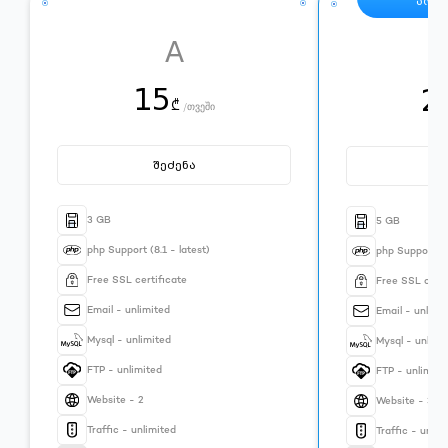
პოპ
A
15
2
₾
/
თვეში
შეძენა
შ
3 GB
5 GB
php Support (8.1 - latest)
php Support (8.
Free SSL certificate
Free SSL certi
Email - unlimited
Email - unlimi
Mysql - unlimited
Mysql - unlimi
FTP - unlimited
FTP - unlimite
Website - 2
Website - 3
Traffic - unlimited
Traffic - unlim